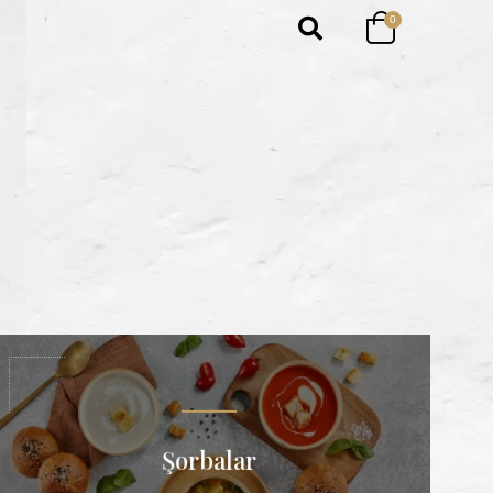
0
Şorbalar