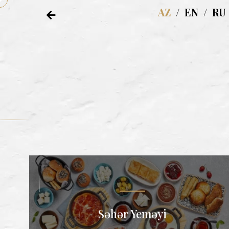
AZ
/
EN
/
RU
Səhər Yeməyi