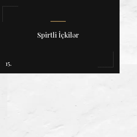
Spirtli İçkilər
15.