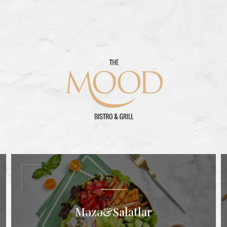
Məzə&Salatlar