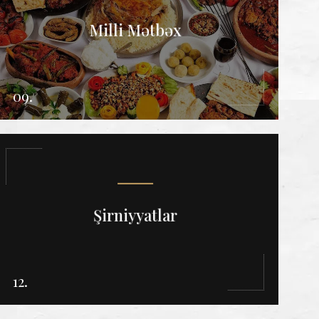
Milli Mətbəx
09.
Şirniyyatlar
12.